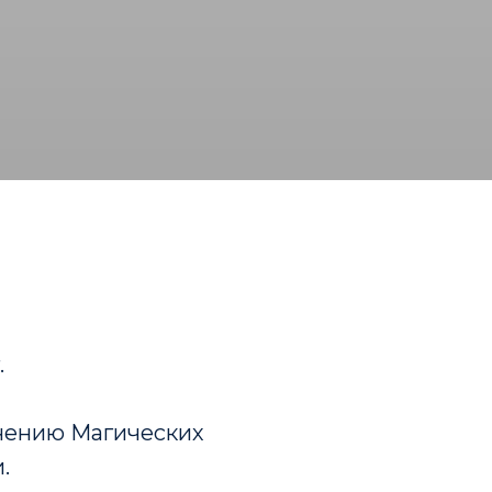
.
чению Магических
.