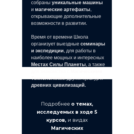
собраны
уникальные машины
и
магические артефакты
,
открывающие дополнительные
возможности в развитии.
Время от времени Школа
организует выездные
семинары
и экспедиции
, для работы в
наиболее мощных и интересных
Местах Силы Планеты
, а также
для знакомства с
Магическими
Технологиями
других культур и
древних цивилизаций.
Подробнее
о темах,
исследуемых в ходе 5
курсов,
и видах
Магических